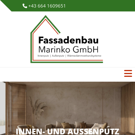
+43 664 1609651

INNEN- UND AUSSENPUTZ