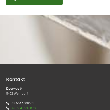
Kontakt
Jägerweg 6
8402 Werndorf
+43 664 1609651

+43 664 553 60 69
